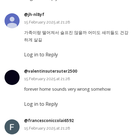
@jh-nl8yf
15 February 2025 at 21:28
가족이랑 떨어져서 슬프진 않을까 어미도 새끼들도 건강
하게 살길
Log in to Reply
@valentinsutersuter2500
15 February 2025 at 21:28
forever home sounds very wrong somehow
Log in to Reply
@francesconiccolai6592
15 February 2025 at 21:28