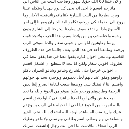
والان علينا 60 الف حق3 شهور وصاحب البيت من الناس الي
ماترحم اقسم يا اخي انه يجي كل يوم يبهدلنا ويتكلم علينا
ويريد يطردنا من البيت للشارع لانناماقدرناندفعله الأجار وما
يروح الئ بعدما نبكي ورجعو تكلمو الية الجيران ومهلنا إلى اخر
الأسبوع واذا لم ندفع سوف يطردنا بيخرجنا إلى الشارع بدون
رحمه واحنا.مشردين من بلادنا بسبب هذا الحرب ولانجد قوت
يومنا وعايشين اناوامي واخوتي سغار والدنا متوفي الرب
يرحمه ومامعنا أحد في هذا الدنيا يقف جاانبنا في هذه الظروف
القاسيه ومامعي اخوان كباره يقفوا معنا في هذا يقفوا معنا في
الظروف اخوتي سغار ولكن انا بنت لااستطيع ان اشتغل اقسم
ان اخواني خرجوا على للشارع وشافو وشافو الجيران ياكلو
راوقفو وقفوا عند بابهم لجل يعطوهم ولوخبزه يسد بها جوعهم
واقسم اننا لا نمتلك شي ووضعنا صعب للغاية انضرو إلينا بعين
الرحمة وطردوهم ورجعو یبکوا یموتو من الجوع والله ما نجد
لقمت عیش والان لوما احدنا ساعدنا في كيلوا دقيق اقسم
بالله انموت من الجوع فيا اخي انا دخيله على الرب يسوع ثم
عليك واريد منك المساعده لوجه الله انشدك بالله تحب الخير
واتساعدني ولو وتطلب اسم بطاقتي وترسلي ولاتتاخر يعطيك
الرب أضعاف ماقدمت لنا اخي انت رجال إذاشفت اسرتك