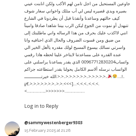
جاوعين المستحيل من اجل تامن لهم الأكب ولكن انابنت عيني
بصيره ويدي قصيره ليس لي أب مثلك واخواني سغار شوف
كيف حالتهم وساعدنا وأنقذنا قبل أن يطردونا في الشارع
تتبهدل أو نموت من الجوع ليكن الرب بيننا شاهدا صادقا وامينآ
انني لااكذب عليك بحرف من هذا الرساله واني ماطلبتك إلى
من ضيق ومن قسوت الضروف والحال الذي احنافيه وانا
واسرتي نسالك بيسوع المسيح لولك مقدره ﻳﺎﺃﻫﻞ ﺍﻟﺨﻴﺮ ﺍﻟﻲ
ﻋﻨﺪﻩ ﺍﻟﻘﺪﺭﻩ ﻋﻠﻰ ﻣﺴﺎﻋﺪﺗﻨﺎ لايتاخر علينا لحظه هاذا رقمي
واتساب00967712830204 الذي يقدر يساعدنا يراسلني على
الواتساب نرسله ألاسم الكامل يحولنا بقدر استطاعته جزاكم
الله خيرتــــــــــــــ.>.>..>.>.>.>.>.>..>.>.>.>.>..
….!..
¡¡€.>.>.>.>.>.>.>..>.>.<<<]…<.<.<..<.<.<.
<……………..>>>>>>>………………
Log in to Reply
@sammywestenberger9303
15 February 2025 at 21:28