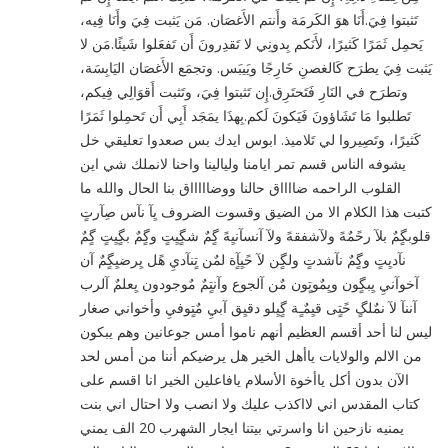
تَثبتوا فِيَ.أَنَا هوَ الكَرمَة وأَنتم الأَغصَان. مَن يَثبت فِيَ وأَنَا فِيه،
يَحمِل ثَمَرًا كَثيرًا، لأَنَكم بِدونِي لا تَقدِرونَ أَن تَفعَلوا شَيئًا.مَن لا
يَثبت فِيَ يطرَح كَالغصنِ خَارِجًا ويَيبَس. وتجمَع الأَغصَان اليَابِسَة،
وتطرَح في النَارِ فَتَحتَرِق.إِن تَثبتوا فِيَ، وتَثبت أَقوَالِي فِيكم،
تَطلبوا مَا تَشَاؤونَ فَيَكونَ لَكم.بِهذَا يمَجَد أَبِي أَن تَحمِلوا ثَمَرًا
كَثيرًا، وتَصِيروا لي تَلاميذ. ابوس ايدك بس صعدوا تعليقي خل
يشوفه الناس قسم تمر ايامنا وليالينا واحنا لانملك شي اين
القلوب الراحمه ضااااق حالنا ووضاااااق بنا الحال والله ما
كتبت هذا الكلام الا من الضيق وقسوت الضروف يِآ نآس صِآرتٍ
قلوبگٍمٌ بلآ رحًمٌهً ولآشفقهً ولآ آنسآنيِهً گٍمٌ شگٍيِتٍ وگٍمٌ بگٍيِتٍ گٍمٌ
نآديِتٍ وگٍمٌ نآشدتٍ ولگٍن لآ حًيِآٍة لمٌن تٍنآديِ هًل يِرضيِگٍمٌ آن
آخوآنيِ يِبگٍون ويِمٌوتٍون مٌن آلجوع وآنتٍمٌ مٌوجودون يِعلمٌ آلرب
آننآ لآ نمٌلگٍ حًتٍى قيِمٌـٍة گٍيِلو دقيِق آبيِ مٌتٍوفيِ ﻭﺃﺧﻮﺍﻧﻲ ﺻﻐﺎﺭ
ﻟﻴﺲ ﻟﻨﺎ ﺃﺣﺪ ﺃﻗﺴﻢ ﺍﻟﻌﻈﻴﻢ ﺃﻧﻬﻢ ﻧﺎﻣﻮﺍ ﺃﻣﺲ ﺟﻮﻋﺎﻧﻴﻦ ﻭﻫﻢ ﻳﺒﻜﻮﻥ
من الالم والولايات ﻳﺎﺃﻫﻞ ﺍﻟﺨﻴﺮ ﻫﻞ ﻳﺮﺿﻴﻜﻢ ﺃﻧﻨﺎ ﻣﻦ ﺃﻣﺲ ﻟﺤﺪ
ﺍﻵﻥ ﺑﺪﻭﻥ ﺃﻛﻞ ﻳﺎﺃﺧﻮﺓ الأسلام يافاعلين الخير انا اقسم على
كتاب المقدس اني لااكذب عليك ولا انصب ولا احتال اني بنت
يمنيه نازحين انا واسرتي بيتنا ايجار الشهرب 20 الف يمني