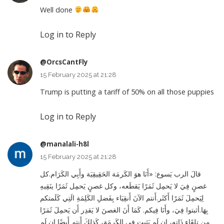
Well done
Log in to Reply
@OrcsCantFly
15 February 2025 at 21:28
Trump is putting a tariff of 50% on all those puppies
Log in to Reply
@manalali-h8l
15 February 2025 at 21:28
قالَ الرب يَسوع: «أَنَا هوَ الكَرمَة الحَقِيقِيَة وأَبِي الكَرَام.كل
غصنٍ فِيَ لا يَحمِل ثَمَرًا يَقطَعه، وكل غصنٍ يَحمِل ثَمَرًا ينَقِيهِ
لِيَحمِلَ ثَمَرًا أَكثَر.أَنتم الآنَ أَنقِيَاء بِفَضلِ الكَلِمَةِ الَتِي كَلَمتكم
بِهَا.أثبتوا فِيَ، وأَنَا فِيكم. كَمَا أَنَ الغصنَ لا يَقدِر أَن يَحمِلَ ثَمَرًا
مِن تِلقَاءِ ذَاتِهِ، إِن لَم يَثبت في الكَرمَة، كَذلِكَ أَنتم أَيضًا إِن لَم