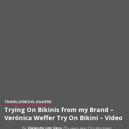
TRAVEL
VIDEO
VLOGGERS
Trying On Bikinis from my Brand –
Verónica Weffer Try On Bikini – Video
By
Viajando con Vero
3 years Ago
13 Min Read